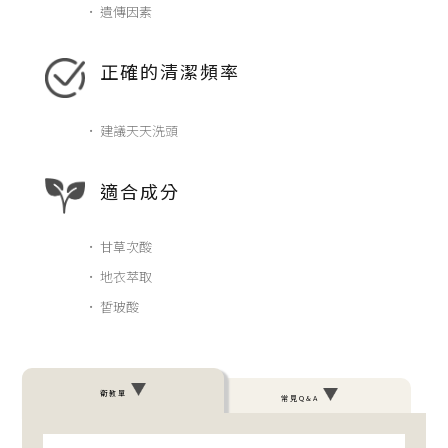
• 遺傳因素
正確的清潔頻率
• 建議天天洗頭
適合成分
• 甘草次酸
• 地衣萃取
• 皙玻酸
衛教單
常見Q&A