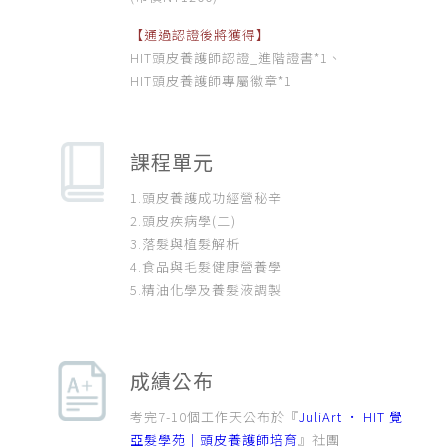
【通過認證後將獲得】
HIT頭皮養護師認證_進階證書*1、
HIT頭皮養護師專屬徽章*1
課程單元
1.頭皮養護成功經營秘辛
2.頭皮疾病學(二)
3.落髮與植髮解析
4.食品與毛髮健康營養學
5.精油化學及養髮液調製
成績公布
考完7-10個工作天公布於『
JuliArt • HIT 覺
亞髮學苑｜頭皮養護師培育
』社團