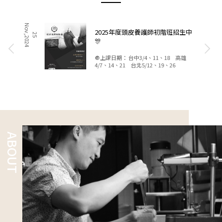
N
4
2025年度頭皮養護師初階班招生中
2
5
o
v
,
2
0
2
🎊
🔘上課日期： 台中3/4、11、18 高雄
4/7、14、21 台北5/12、19、26
ABOUT