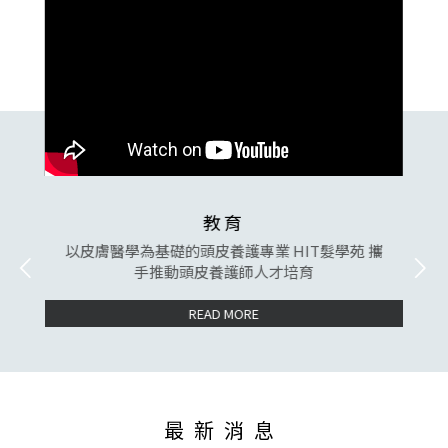
教育
證資
以皮膚醫學為基礎的頭皮養護專業 HIT髮學苑 攜
獨
實戰
手推動頭皮養護師人才培育
READ MORE
最新消息