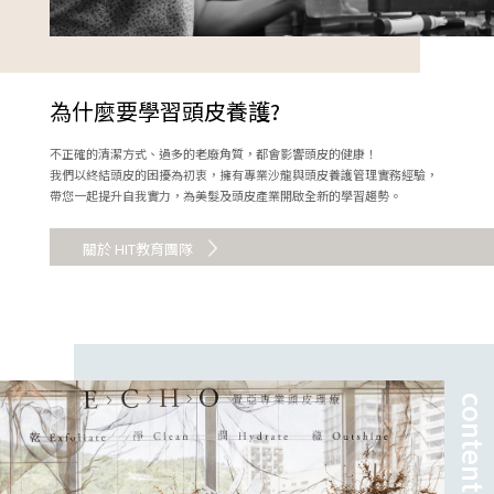
為什麼要學習頭皮養護?
不正確的清潔方式、過多的老廢角質，都會影響頭皮的健康！
我們以終結頭皮的困擾為初衷，擁有專業沙龍與頭皮養護管理實務經驗，
帶您一起提升自我實力，為美髮及頭皮產業開啟全新的學習趨勢。
關於 HIT教育團隊
content