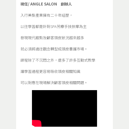
現任/ ANGLE SALON 創辦人
入行美髮產業擁有二十年經歷，
以往學習都是針對SPA芳療手技按摩為主
發現現代趨勢及顧客頭皮狀況越來越多
就必須將過往觀念轉型成頭皮養護市場。
課程除了不沉悶之外，還多了許多互動式教學
讓學習過程更容易吸收頭皮相關知識
可以對應在現場解決顧客頭皮相關問題。