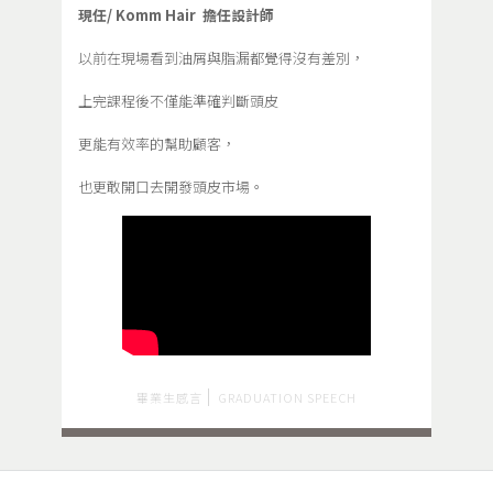
現任/ Komm Hair 擔任設計師
以前在現場看到油屑與脂漏都覺得沒有差別，
上完課程後不僅能準確判斷頭皮
更能有效率的幫助顧客，
也更敢開口去開發頭皮市場。
畢業生感言
GRADUATION SPEECH