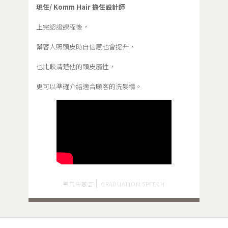
現任/ Komm Hair 擔任設計師
上完認證課程後，
幫客人照頭皮時自信感也會提升，
也比較清楚他的頭皮屬性，
更可以準確介紹適合顧客的洗髮精。
畢業生感言
GRADUATION SPEECH